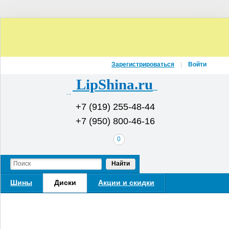
Зарегистрироваться
Войти
LipShina.ru
Интернет-магазин шин и дисков
+7 (919) 255-48-44
+7 (950) 800-46-16
В
0
вашей
корзине
Найти
Шины
Диски
Акции и скидки