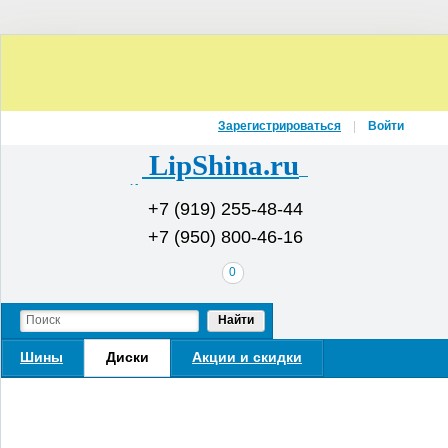
Зарегистрироваться
Войти
LipShina.ru
Интернет-магазин шин и дисков
+7 (919) 255-48-44
+7 (950) 800-46-16
В
0
вашей
корзине
Найти
Шины
Диски
Акции и скидки