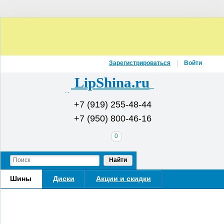
Зарегистрироваться
Войти
LipShina.ru
Интернет-магазин шин и дисков
+7 (919) 255-48-44
+7 (950) 800-46-16
В
0
вашей
корзине
Найти
Шины
Диски
Акции и скидки