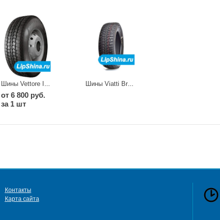
Шины Vettore Inverno V 524
Шины Viatti Brina Nordico V 522
от 6 800 руб.
за 1 шт
Контакты
Карта сайта
сб 
в