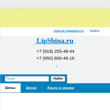
Зарегистрироваться
Войти
LipShina.ru
Интернет-магазин шин и дисков
+7 (919) 255-48-44
+7 (950) 800-46-16
В
0
вашей
корзине
Найти
Шины
Диски
Акции и скидки