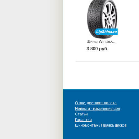
Шины WinterXPro888
3 800 руб.
О нас, доставка-оплата
Новости - изменение цен
Статьи
Гарантия
Шиномонтаж / Правка дисков