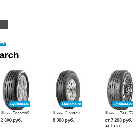
в
rch
arch
Шины Ecopro99
Шины L Zeal 56
Шины Glorytour 52
2 800 руб.
8 390 руб.
от 7 200 руб.
за 1 шт