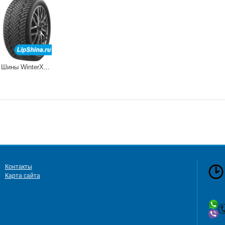
Шины WinterXProStud69
Контакты
Карта сайта
сб 
в