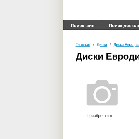
Поиск шин
Поиск диско
Главная
/
Диски
/
Диски Евроди
Диски Еврод
Приобрести диски 53E45H