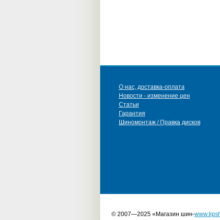
О нас, доставка-оплата
Новости - изменение цен
Статьи
Гарантия
Шиномонтаж / Правка дисков
© 2007—2025 «Магазин шин-
www.lipsh