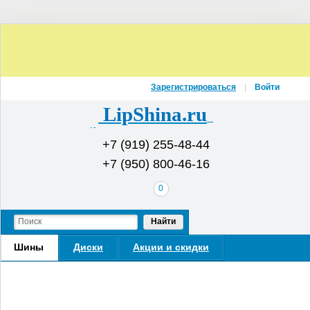
Зарегистрироваться
Войти
LipShina.ru
Интернет-магазин шин и дисков
+7 (919) 255-48-44
+7 (950) 800-46-16
В
0
вашей
корзине
Найти
Шины
Диски
Акции и скидки