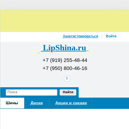
Зарегистрироваться
Войти
LipShina.ru
Интернет-магазин шин и дисков
+7 (919) 255-48-44
+7 (950) 800-46-16
В
0
вашей
корзине
Найти
Шины
Диски
Акции и скидки